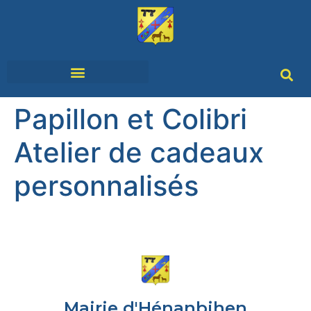
SERVICES & DÉMARCHES
VIVRE À HÉNANBIHEN
Papillon et Colibri
Atelier de cadeaux
personnalisés
Mairie d'Hénanbihen