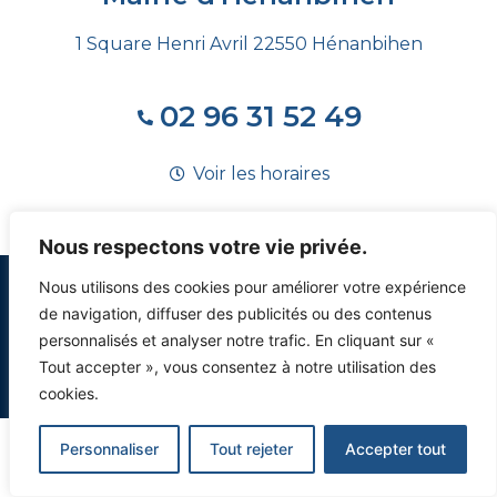
1 Square Henri Avril 22550 Hénanbihen
02 96 31 52 49
Voir les horaires
Nous respectons votre vie privée.
Nous utilisons des cookies pour améliorer votre expérience
de navigation, diffuser des publicités ou des contenus
personnalisés et analyser notre trafic. En cliquant sur «
© 2023, tous droits réservés –
Mentions légales
–
Politique de
Tout accepter », vous consentez à notre utilisation des
confidentialité
– Développé par
HUPP
cookies.
Personnaliser
Tout rejeter
Accepter tout